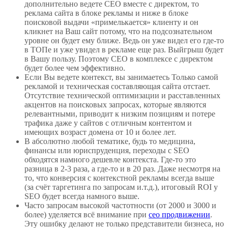
дополнительно ведете СЕО вместе с директом, то
реклама сайта в блоке рекламы и ниже в блоке
поисковой выдачи «примелькается» клиенту и он
кликнет на Ваш сайт потому, что на подсознательном
уровне он будет ему ближе. Ведь он уже видел его где-то
в ТОПе и уже увидел в рекламе еще раз. Выйгрыш будет
в Вашу пользу. Поэтому СЕО в комплексе с директом
будет более чем эффективно.
Если Вы ведете контекст, вы занимаетесь Только самой
рекламой и техническая составляющая сайта отстает.
Отсутствие технической оптимизации и расставленных
акцентов на поисковых запросах, которые являются
релевантными, приводит к низким позициям и потере
трафика даже у сайтов с отличным контентом и
имеющих возраст домена от 10 и более лет.
В абсолютно любой тематике, будь то медицина,
финансы или юриспруденция, переходы с SEO
обходятся намного дешевле контекста. Где-то это
разница в 2-3 раза, а где-то и в 20 раз. Даже несмотря на
то, что конверсия с контекстной рекламы всегда выше
(за счёт таргетинга по запросам и.т.д.), итоговый ROI у
SEO будет всегда намного выше.
Часто запросам высокой частотности (от 2000 и 3000 и
более) уделяется всё внимание при
сео продвижении
.
Эту ошибку делают не только представители бизнеса, но