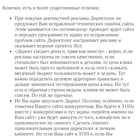
Конечно, есть и более существенные отличия:
При покупке контекстной рекламы Директолог не
предложит Вам исправление технических ошибок сайта.
Этим занимается сео оптимизатор: проводит аудит сайта
и передает программисту задачу по исправлению
проблем сайта. Директолог настраивает рекламу и
оказывает ведение проекта. Всё.
«Директ съедает деньги, прям как монстр» - верно, если
реклама настроена не совсем качественно, если
специалист был невнимателен к деталям, то цена клика
может быть просто заоблачной и из-за этого скликать
месячный бюджет пользователь может и за день. Тут
важно определить целевую аудиторию правильно и
дальше заниматься тестированием цены клика. Но тут
есть и обратная сторона медали: кликов не может быть
совсем. По той же причине.
Не Вы одни запускаете Директ. Поэтому, особенно, если
тематика Вашего сайта конкурентная, Вы будете в ТОПе
вместе с конкурентами и тут задача «перейти именно на
Ваш сайт» уже будет зависеть от того, кликабелен ли и
привлекателен ли сниппет. Сделать сниппет
привлекательным должен директолог в личном
кабинете. Но если Ваш сайт в ТОП-е, если Вы