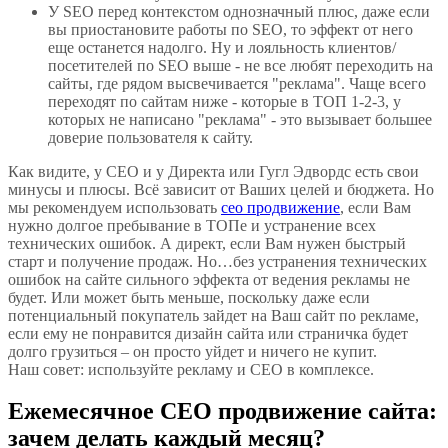
У SEO перед контекстом однозначный плюс, даже если
вы приостановите работы по SEO, то эффект от него
еще останется надолго. Ну и лояльность клиентов/
посетителей по SEO выше - не все любят переходить на
сайты, где рядом высвечивается "реклама". Чаще всего
переходят по сайтам ниже - которые в ТОП 1-2-3, у
которых не написано "реклама" - это вызывает большее
доверие пользователя к сайту.
Как видите, у СЕО и у Директа или Гугл Эдвордс есть свои
минусы и плюсы. Всё зависит от Ваших целей и бюджета. Но
мы рекомендуем использовать
сео продвижение
, если Вам
нужно долгое пребывание в ТОПе и устранение всех
технических ошибок. А директ, если Вам нужен быстрый
старт и получение продаж. Но…без устранения технических
ошибок на сайте сильного эффекта от ведения рекламы не
будет. Или может быть меньше, поскольку даже если
потенциальный покупатель зайдет на Ваш сайт по рекламе,
если ему не понравится дизайн сайта или страничка будет
долго грузиться – он просто уйдет и ничего не купит.
Наш совет: используйте рекламу и СЕО в комплексе.
Ежемесячное СЕО продвижение сайта:
зачем делать каждый месяц?