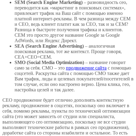
SEM
(
Search
Engine
Marketing
)
– разновидность сео,
переводится как «маркетинг в поисковых системах»,
привлекает трафик на Ваш сайт с помощью именно
платной интернет-рекламы. В чем разница между СЕМ
и СЕО, ведь клиент платит как за СЕО, так и за СЕМ?
Разница в быстроте получения трафика и клиентов.
СЕМ это просто другое название Google за Google
AdWords, или Яндекс Директ.
SEA
(
Search
Engine
Advertising
)
– аналогичная
поисковая реклама, тот же контекст. Проще говоря,
СЕА+СЕО=СЕМ.
SMO (Social Media Optimization)
– название говорит
само за себя. СМО – это
продвижение сайта
с помощью
соцсетей. Раскрутка сайта с помощью СМО также дает
Вам трафик, лиды и целевых покупателей/посетителей в
том случае, если оно настроено верно. Цена клика, гео,
настройка целей и так далее.
СЕО продвижение будет отлично дополнять контекстную
рекламу, продвижение в соцсетях, поскольку оно включает в
себя, помимо рекламы, пункты по технической оптимизации
сайта (это может зависеть от студии или специалиста,
выполняющего сео оптимизацию, поскольку не все студии
выполняют технические работы в рамках сео продвижения),
доработке сайта со стороны юзабилити и остальное. То есть