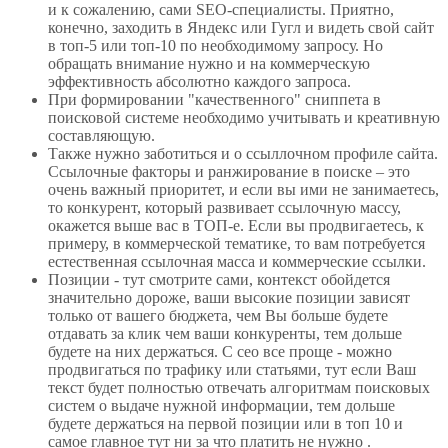
и к сожалению, сами SEO-специалисты. Приятно,
конечно, заходить в Яндекс или Гугл и видеть свой сайт
в топ-5 или топ-10 по необходимому запросу. Но
обращать внимание нужно и на коммерческую
эффективность абсолютно каждого запроса.
При формировании "качественного" сниппета в
поисковой системе необходимо учитывать и креативную
составляющую.
Также нужно заботиться и о ссыллочном профиле сайта.
Ссылочные факторы и ранжирование в поиске – это
очень важный приоритет, и если вы ими не занимаетесь,
то конкурент, который развивает ссылочную массу,
окажется выше вас в ТОП-е. Если вы продвигаетесь, к
примеру, в коммерческой тематике, то вам потребуется
естественная ссылочная масса и коммерческие ссылки.
Позиции - тут смотрите сами, контекст обойдется
значительно дороже, ваши высокие позиции зависят
только от вашего бюджета, чем Вы больше будете
отдавать за клик чем ваши конкуренты, тем дольше
будете на них держаться. С сео все проще - можно
продвигаться по трафику или статьями, тут если Ваш
текст будет полностью отвечать алгоритмам поисковых
систем о выдаче нужной информации, тем дольше
будете держаться на первой позиции или в топ 10 и
самое главное тут ни за что платить не нужно .