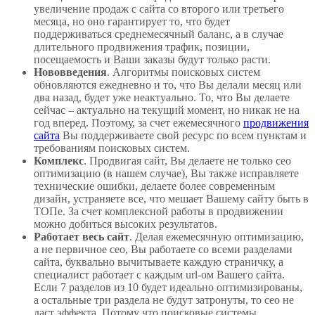
увеличение продаж с сайта со второго или третьего
месяца, но оно гарантирует то, что будет
поддерживаться среднемесячный баланс, а в случае
длительного продвижения трафик, позиции,
посещаемость и Ваши заказы будут только расти.
Нововведения
. Алгоритмы поисковых систем
обновляются ежедневно и то, что Вы делали месяц или
два назад, будет уже неактуально. То, что Вы делаете
сейчас – актуально на текущий момент, но никак не на
год вперед. Поэтому, за счет ежемесячного
продвижения
сайта
Вы поддерживаете свой ресурс по всем пунктам и
требованиям поисковых систем.
Комплекс
. Продвигая сайт, Вы делаете не только сео
оптимизацию (в нашем случае), Вы также исправляете
технические ошибки, делаете более современным
дизайн, устраняете все, что мешает Вашему сайту быть в
ТОПе. За счет комплексной работы в продвижении
можно добиться высоких результатов.
Работает весь сайт
. Делая ежемесячную оптимизацию,
а не первичное сео, Вы работаете со всеми разделами
сайта, буквально вычитываете каждую страничку, а
специалист работает с каждым url-ом Вашего сайта.
Если 7 разделов из 10 будет идеально оптимизированы,
а остальные три раздела не будут затронуты, то сео не
даст эффекта. Потому что поисковые системы