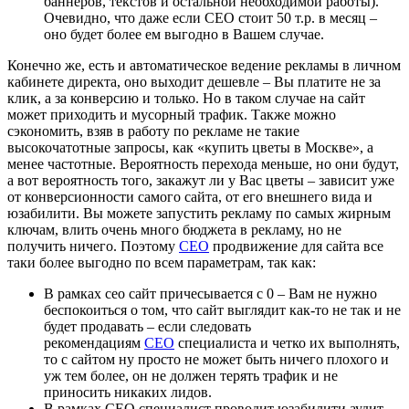
баннеров, текстов и остальной необходимой работы).
Очевидно, что даже если СЕО стоит 50 т.р. в месяц –
оно будет более ем выгодно в Вашем случае.
Конечно же, есть и автоматическое ведение рекламы в личном
кабинете директа, оно выходит дешевле – Вы платите не за
клик, а за конверсию и только. Но в таком случае на сайт
может приходить и мусорный трафик. Также можно
сэкономить, взяв в работу по рекламе не такие
высокочатотные запросы, как «купить цветы в Москве», а
менее частотные. Вероятность перехода меньше, но они будут,
а вот вероятность того, закажут ли у Вас цветы – зависит уже
от конверсионности самого сайта, от его внешнего вида и
юзабилити. Вы можете запустить рекламу по самых жирным
ключам, влить очень много бюджета в рекламу, но не
получить ничего. Поэтому
СЕО
продвижение для сайта все
таки более выгодно по всем параметрам, так как:
В рамках сео сайт причесывается с 0 – Вам не нужно
беспокоиться о том, что сайт выглядит как-то не так и не
будет продавать – если следовать
рекомендациям
СЕО
специалиста и четко их выполнять,
то с сайтом ну просто не может быть ничего плохого и
уж тем более, он не должен терять трафик и не
приносить никаких лидов.
В рамках СЕО специалист проводит юзабилити аудит,