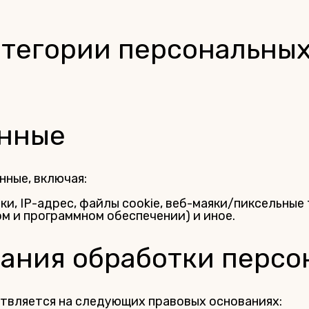
атегории персональны
анные
ные, включая:
и, IP-адрес, файлы cookie, веб-маяки/пиксельные
м и программном обеспечении) и иное.
вания обработки перс
твляется на следующих правовых основаниях: