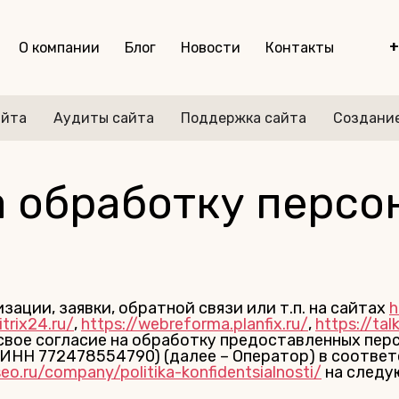
+
О компании
Блог
Новости
Контакты
айта
Аудиты сайта
Поддержка сайта
Создание
а обработку персо
ации, заявки, обратной связи или т.п. на сайтах
h
itrix24.ru/
,
https://webreforma.planfix.ru/
,
https://tal
 свое согласие на обработку предоставленных пе
ИНН 772478554790) (далее – Оператор) в соотве
eo.ru/company/politika-konfidentsialnosti/
на следу