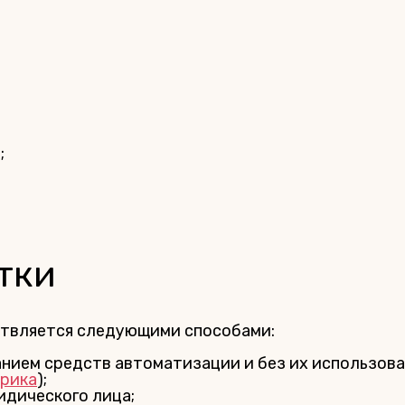
;
;
тки
ствляется следующими способами:
нием средств автоматизации и без их использован
рика
);
идического лица;