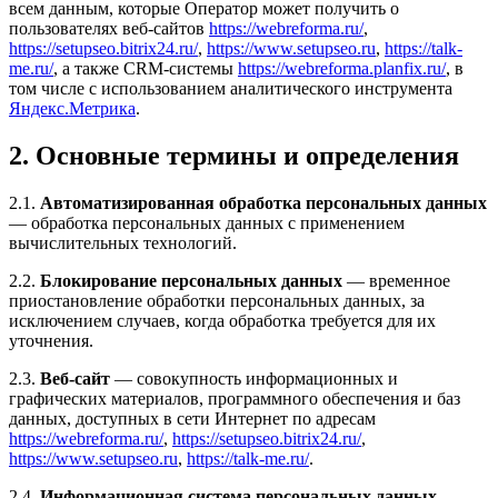
всем данным, которые Оператор может получить о
пользователях веб-сайтов
https://webreforma.ru/
,
https://setupseo.bitrix24.ru/
,
https://www.setupseo.ru
,
https://talk-
me.ru/
, а также CRM-системы
https://webreforma.planfix.ru/
, в
том числе с использованием аналитического инструмента
Яндекс.Метрика
.
2. Основные термины и определения
2.1.
Автоматизированная обработка персональных данных
— обработка персональных данных с применением
вычислительных технологий.
2.2.
Блокирование персональных данных
— временное
приостановление обработки персональных данных, за
исключением случаев, когда обработка требуется для их
уточнения.
2.3.
Веб-сайт
— совокупность информационных и
графических материалов, программного обеспечения и баз
данных, доступных в сети Интернет по адресам
https://webreforma.ru/
,
https://setupseo.bitrix24.ru/
,
https://www.setupseo.ru
,
https://talk-me.ru/
.
2.4.
Информационная система персональных данных
—