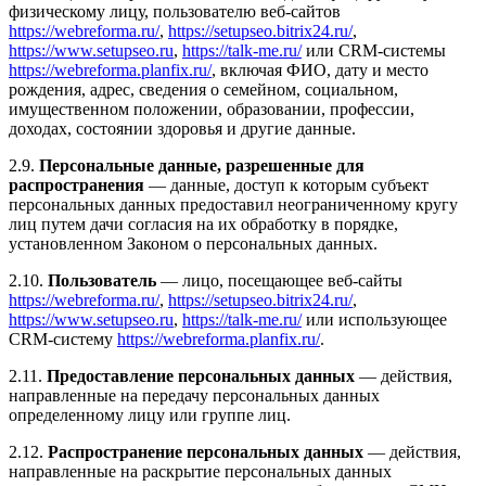
физическому лицу, пользователю веб-сайтов
https://webreforma.ru/
,
https://setupseo.bitrix24.ru/
,
https://www.setupseo.ru
,
https://talk-me.ru/
или CRM-системы
https://webreforma.planfix.ru/
, включая ФИО, дату и место
рождения, адрес, сведения о семейном, социальном,
имущественном положении, образовании, профессии,
доходах, состоянии здоровья и другие данные.
2.9.
Персональные данные, разрешенные для
распространения
— данные, доступ к которым субъект
персональных данных предоставил неограниченному кругу
лиц путем дачи согласия на их обработку в порядке,
установленном Законом о персональных данных.
2.10.
Пользователь
— лицо, посещающее веб-сайты
https://webreforma.ru/
,
https://setupseo.bitrix24.ru/
,
https://www.setupseo.ru
,
https://talk-me.ru/
или использующее
CRM-систему
https://webreforma.planfix.ru/
.
2.11.
Предоставление персональных данных
— действия,
направленные на передачу персональных данных
определенному лицу или группе лиц.
2.12.
Распространение персональных данных
— действия,
направленные на раскрытие персональных данных