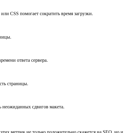
или CSS помогает сократить время загрузки.
аницы.
ремени ответа сервера.
сть страницы.
ть неожиданных сдвигов макета.
этих метрик не только положительно скажется на SEO, но и